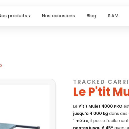
Nos produits
Nos occasions
Blog
S.A.V.
RO
TRACKED CARRI
Le P'tit 
Le
P'tit Mulet 4000 PRO
es
jusqu'à 4 000 kg
dans des 
1 mètre
, il passe facilemen
pentes jusqu'à 45°
avec un