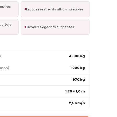
poutres
Espaces restreints ultra-maniables
 précis
Travaux exigeants sur pentes
4 000 kg
)
1 000 kg
aison)
970 kg
1,79 × 1,0 m
2,5 km/h