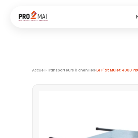
Aller
au
contenu
Accueil
›
Transporteurs à chenilles
›
Le P'tit Mulet 4000 P