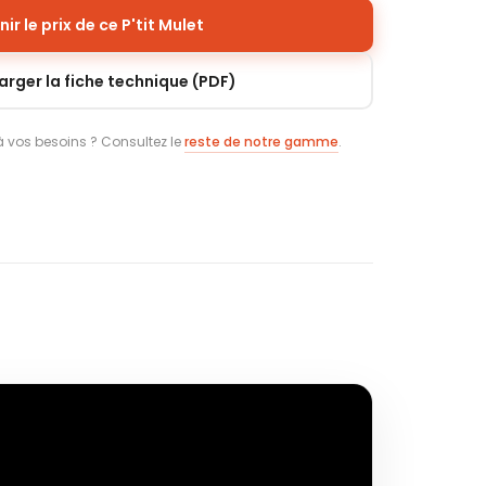
ir le prix de ce P'tit Mulet
arger la fiche technique (PDF)
connaître le prix d'autres modèles ?
voir tous les prix en une seule fois.
 vos besoins ? Consultez le
reste de notre gamme
.
O
Sélectionné
 plus puissant de la gamme
maniable
et robuste
s très lourdes